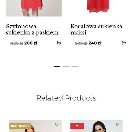
Szyfonowa
Koralowa sukienka
sukienka z paskiem
maksi
Pierwotna
Aktualna
Pierwotna
Aktualna
200
zł
240
zł
439
zł
599
zł
cena
cena
cena
cena
wynosiła:
wynosi:
wynosiła:
wynosi:
439 zł.
200 zł.
599 zł.
240 zł.
Related Products
BESTSELLER
%