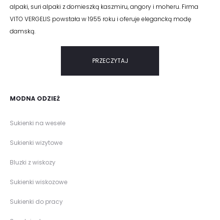
alpaki, suri alpaki z domieszką kaszmiru, angory i moheru. Firma
VITO VERGELIS powstała w 1955 roku i oferuje elegancką modę
damską.
PRZECZYTAJ
MODNA ODZIEŻ
Sukienki na wesele
Sukienki wizytowe
Bluzki z wiskozy
Sukienki wiskozowe
Sukienki do pracy