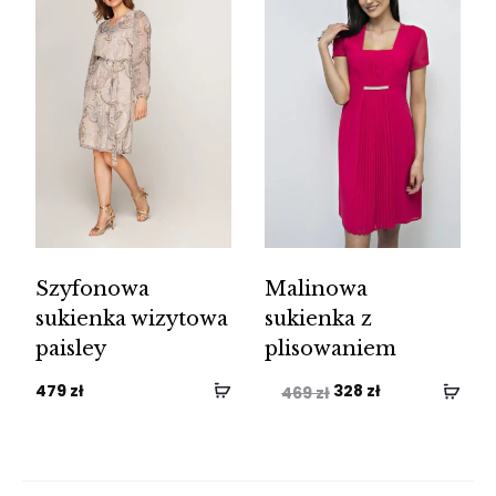
Szyfonowa
Malinowa
sukienka wizytowa
sukienka z
paisley
plisowaniem
Pierwotna
Aktualna
479
zł
328
zł
469
zł
cena
cena
wynosiła:
wynosi:
469 zł.
328 zł.