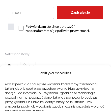
Zapisuję się
Potwierdzam, że chcę dołączyć i
zapoznałam/em się z polityką prywatności.
Metody dostawy:
Polityka coookies
Bezpieczne płatności:
Aby zapewnić jak najlepsze wrażenia, korzystamy z technologii,
takich jak pliki cookie, do przechowywania i/lub uzyskiwania
dostępu do informacji o urządzeniu. Zgoda na te technologie
pozwoli nam przetwarzać dane, takie jak zachowanie podczas
przeglądania lub unikalne identyfikatory na tej stronie. Brak
wyrażenia zgody lub wycofanie zgody może niekorzystnie wpłynąć
na niektóre cechy i funkcje.