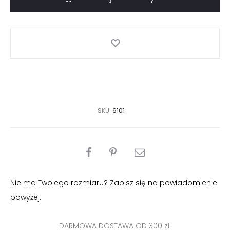
wesele
z
szyfonu
SKU:
6101
PODZIEL
SIĘ
Nie ma Twojego rozmiaru? Zapisz się na powiadomienie
powyżej.
DARMOWA DOSTAWA OD 300 zł.