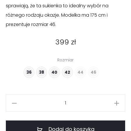
sprawiają, że ta sukienka to idealny wybór na
różnego rodzaju okazje. Modelka ma 175 cm i
prezentuje rozmiar 46.
399
zł
Rozmiar
36
38
40
42
44
46
ilość
Koralowa
sukienka
na
Dodaj do koszyka