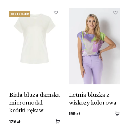
BESTSELLER
Biała bluza damska
Letnia bluzka z
micromodal
wiskozy kolorowa
krótki rękaw
199
zł
179
zł