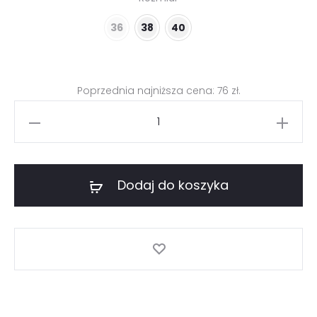
wynosiła:
wynosi:
36
38
40
189 zł.
76 zł.
Poprzednia najniższa cena:
76
zł
.
ilość
Przedłużana
bluzka
na
Dodaj do koszyka
lato