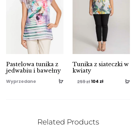
Pastelowa tunika z
Tunika z siateczki w
jedwabiu i bawełny
kwiaty
Pierwotna
Aktualna
Wyprzedane
104
zł
259
zł
cena
cena
wynosiła:
wynosi:
259 zł.
104 zł.
Related Products