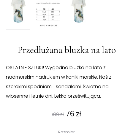
Przedłużana bluzka na lato
OSTATNIE SZTUKI! Wygodna bluzka na lato z
nadmorskim nadrukiem w koniki morskie. Noś z
szerokimi spodniami i sandałami. Świetna na
wiosenne i letnie dni. Lekko prześwitująca.
Pierwotna
Aktualna
76
zł
189
zł
cena
cena
Rozmiar