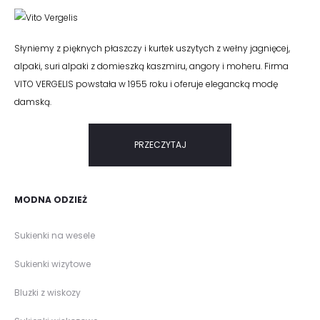
Słyniemy z pięknych płaszczy i kurtek uszytych z wełny jagnięcej,
alpaki, suri alpaki z domieszką kaszmiru, angory i moheru. Firma
VITO VERGELIS powstała w 1955 roku i oferuje elegancką modę
damską.
PRZECZYTAJ
MODNA ODZIEŻ
Sukienki na wesele
Sukienki wizytowe
Bluzki z wiskozy