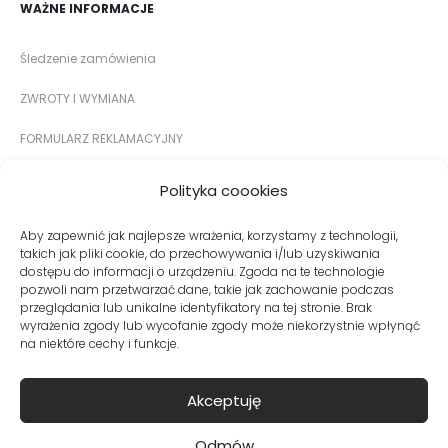
WAŻNE INFORMACJE
Śledzenie zamówienia
ZWROTY I WYMIANA
FORMULARZ REKLAMACYJNY
METODY PŁATNOŚCI
Polityka coookies
DOSTAWA I KOSZTY DOSTAWY
Aby zapewnić jak najlepsze wrażenia, korzystamy z technologii,
takich jak pliki cookie, do przechowywania i/lub uzyskiwania
TABELA ROZMIARÓW
dostępu do informacji o urządzeniu. Zgoda na te technologie
pozwoli nam przetwarzać dane, takie jak zachowanie podczas
przeglądania lub unikalne identyfikatory na tej stronie. Brak
wyrażenia zgody lub wycofanie zgody może niekorzystnie wpłynąć
na niektóre cechy i funkcje.
Zapisuję się
Akceptuję
Potwierdzam, że chcę dołączyć i
zapoznałam/em się z polityką prywatności.
Odmów