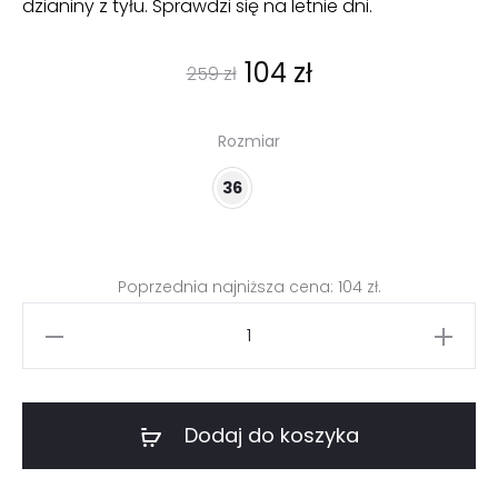
dzianiny z tyłu. Sprawdzi się na letnie dni.
Pierwotna
Aktualna
104
zł
259
zł
cena
cena
Rozmiar
wynosiła:
wynosi:
36
259 zł.
104 zł.
Poprzednia najniższa cena:
104
zł
.
ilość
Tunika
z
siateczki
Dodaj do koszyka
w
kwiaty