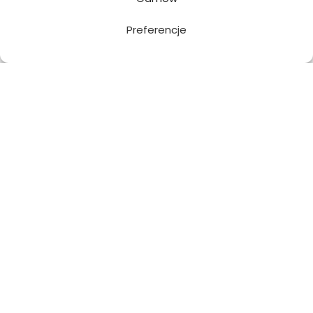
Preferencje
Metody dostawy:
Bezpieczne płatności:
© Copyright VITO VERGELIS® Sklep internetowy z odzieżą damską
kontakt
•
regulamin
•
polityka prywatności