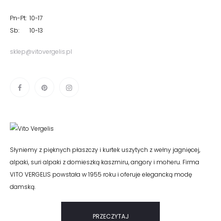
Pn-Pt: 10-17
Sb: 10-13
sklep@vitovergelis.pl
Słyniemy z pięknych płaszczy i kurtek uszytych z wełny jagnięcej,
alpaki, suri alpaki z domieszką kaszmiru, angory i moheru. Firma
VITO VERGELIS powstała w 1955 roku i oferuje elegancką modę
damską.
PRZECZYTAJ