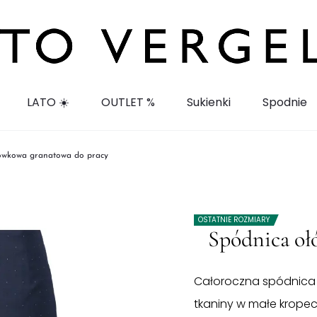
LATO ☀️
OUTLET %
Sukienki
Spodnie
ówkowa granatowa do pracy
OSTATNIE ROZMIARY
Spódnica oł
Całoroczna spódnica 
tkaniny w małe kropecz