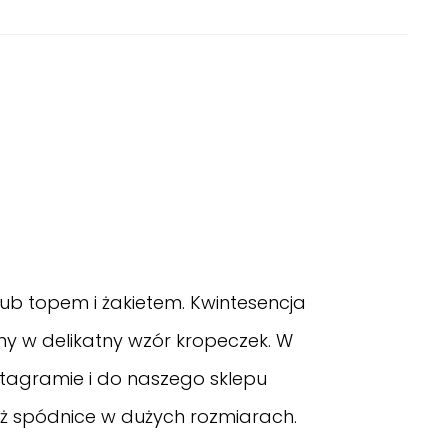
ub topem i żakietem. Kwintesencja
ny w delikatny wzór kropeczek. W
nstagramie
i do naszego sklepu
eż spódnice w dużych rozmiarach.