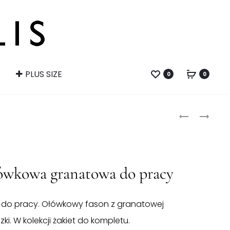
PLUS SIZE
0
0
Produ
ŻAKIET
SZYFONOW
DAMSKI
SUKIENKA
naviga
GRANATOW
W
DO
KWIATY
PRACY
Z
ówkowa granatowa do pracy
FALBANKĄ
do pracy. Ołówkowy fason z granatowej
ki. W kolekcji żakiet do kompletu.