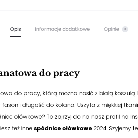
Opis
Informacje dodatkowe
Opinie
0
anatowa do pracy
a do pracy, którą można nosić z białą koszulą l
ason i długość do kolana. Uszyta z miękkiej tkani
dnice ołówkowe? To zajrzyj do na nasz
profil na I
iesz też inne
spódnice ołówkowe
2024. Szyjemy t