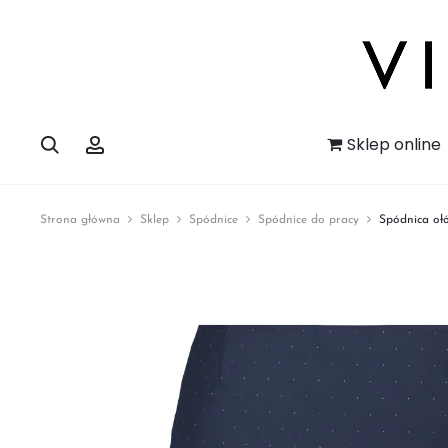
Szukaj
Account
Sklep online
Strona główna
Sklep
Spódnice
Spódnice do pracy
Spódnica oł