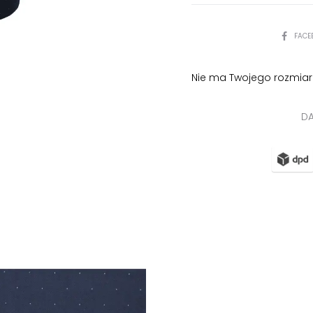
pracy
PODZIEL
FACE
SIĘ
Nie ma Twojego rozmiar
DA