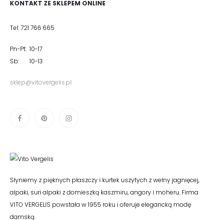
KONTAKT ZE SKLEPEM ONLINE
Tel: 721 766 665
Pn-Pt: 10-17
Sb: 10-13
sklep@vitovergelis.pl
Słyniemy z pięknych płaszczy i kurtek uszytych z wełny jagnięcej,
alpaki, suri alpaki z domieszką kaszmiru, angory i moheru. Firma
VITO VERGELIS powstała w 1955 roku i oferuje elegancką modę
damską.