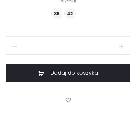
Rozmiar
36
42
ilość
Szara
spódnica
ołówkowa
Dodaj do koszyka
klasyczna