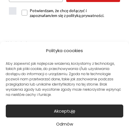
Potwierdzam, że chcę dołączyć i
zapoznałam/em się z polityką prywatności.
Metody dostawy:
Polityka coookies
Aby zapewnić jak najlepsze wrażenia, korzystamy z technologii,
takich jak pliki cookie, do przechowywania i/lub uzyskiwania
Bezpieczne płatności:
dostępu do informacji o urządzeniu. Zgoda na te technologie
pozwoli nam przetwarzać dane, takie jak zachowanie podczas
przeglądania lub unikalne identyfikatory na tej stronie. Brak
wyrażenia zgody lub wycofanie zgody może niekorzystnie wpłynąć
na niektóre cechy i funkcje.
Akceptuję
© Copyright VITO VERGELIS® Sklep internetowy z odzieżą damską
Odmów