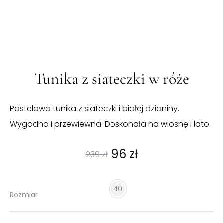
Tunika z siateczki w róże
Pastelowa tunika z siateczki i białej dzianiny.
Wygodna i przewiewna. Doskonała na wiosnę i lato.
Pierwotna
Aktualna
96
zł
239
zł
cena
cena
40
Rozmiar
wynosiła:
wynosi: