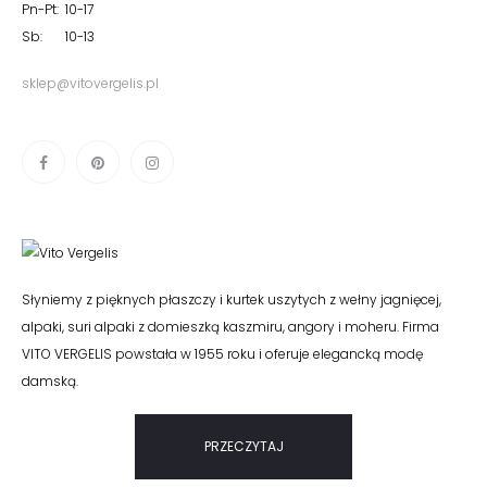
Pn-Pt: 10-17
Sb: 10-13
sklep@vitovergelis.pl
Słyniemy z pięknych płaszczy i kurtek uszytych z wełny jagnięcej,
alpaki, suri alpaki z domieszką kaszmiru, angory i moheru. Firma
VITO VERGELIS powstała w 1955 roku i oferuje elegancką modę
damską.
PRZECZYTAJ