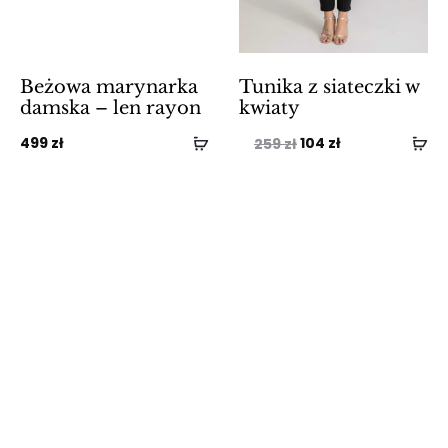
Beżowa marynarka
Tunika z siateczki w
damska – len rayon
kwiaty
Pierwotna
Aktualna
499
zł
104
zł
259
zł
cena
cena
wynosiła:
wynosi:
259 zł.
104 zł.
BESTSELLER