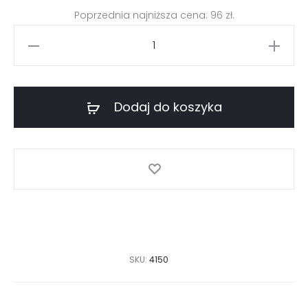
239 zł.
96 zł.
Poprzednia najniższa cena:
96
zł
.
ilość
Tunika
z
siateczki
Dodaj do koszyka
w
róże
SKU:
4150