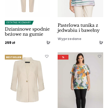
OSTATNIE ROZMIARY
Pastelowa tunika z
Dzianinowe spodnie
jedwabiu i bawełny
beżowe na gumie
Wyprzedane
259
zł
BESTSELLER
%