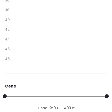
36
38
40
42
44
46
48
Cena
Cena:
250 zł
Cena
Cena
—
400 zł