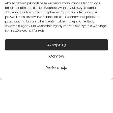
DOSTAWA I KOSZTY DOSTAWY
Aby zapewnić jak najlepsze wrażenia, korzystamy z technologii,
takich jak pliki cookie, do przechowywania i/lub uzyskiwania
TABELA ROZMIARÓW
dostępu do informacji o urządzeniu. Zgoda na te technologie
pozwoli nam przetwarzać dane, takie jak zachowanie podczas
przeglądania lub unikalne identyfikatory na tej stronie. Brak
wyrażenia zgody lub wycofanie zgody może niekorzystnie wpłynąć
na niektóre cechy i funkcje.
Zapisuję się
Akceptuję
Potwierdzam, że chcę dołączyć i
Odmów
zapoznałam/em się z polityką prywatności.
Preferencje
Metody dostawy:
Bezpieczne płatności: