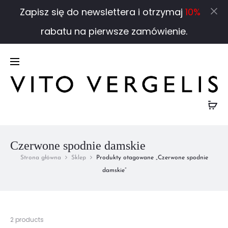
Zapisz się do newslettera i otrzymaj
10%
Cl
rabatu na pierwsze zamówienie.
Czerwone spodnie damskie
Strona główna
Sklep
Produkty otagowane „Czerwone spodnie
damskie”
Wyświetlanie
2 products