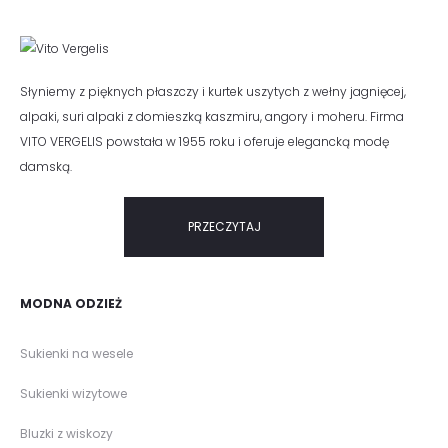
Słyniemy z pięknych płaszczy i kurtek uszytych z wełny jagnięcej,
alpaki, suri alpaki z domieszką kaszmiru, angory i moheru. Firma
VITO VERGELIS powstała w 1955 roku i oferuje elegancką modę
damską.
PRZECZYTAJ
MODNA ODZIEŻ
Sukienki na wesele
Sukienki wizytowe
Bluzki z wiskozy