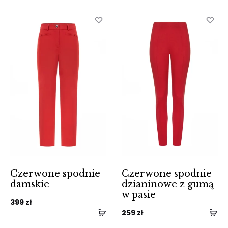
wszystkich
wyników:
2
Czerwone spodnie
Czerwone spodnie
damskie
dzianinowe z gumą
w pasie
399
zł
259
zł