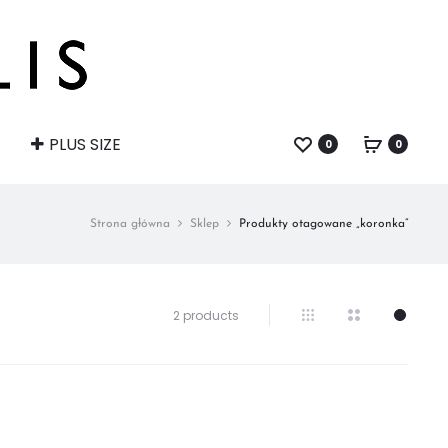
PLUS SIZE
0
0
Strona główna
Sklep
Produkty otagowane „koronka”
Wyświetlanie
2 products
wszystkich
wyników:
2