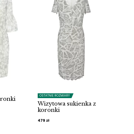
OSTATNIE ROZMIARY
oronki
Wizytowa sukienka z
alna
koronki
479
zł
si: