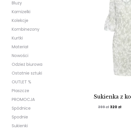
Bluzy
Kamizelki
Kolekcje
Kombinezony
Kurtki
Materiał
Nowości
Odzież biurowa
Ostatnie sztuki
OUTLET %
Płaszcze
Sukienka z k
PROMOCJA
Pierwotna
Aktu
399
zł
320
zł
Spódnice
cena
cena
Spodnie
wynosiła:
wyno
Sukienki