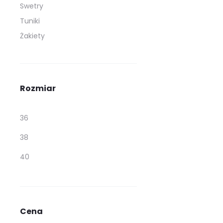
399 zł.
320 z
Swetry
Tuniki
Żakiety
Rozmiar
36
38
40
Cena