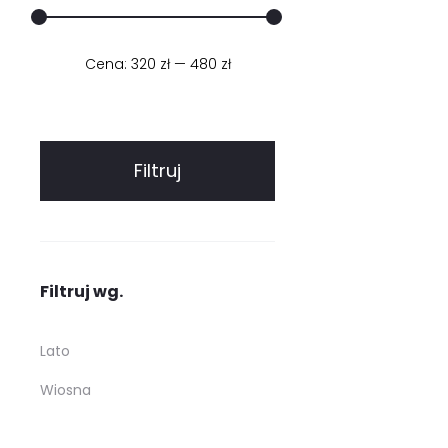
Cena:
320 zł
Cena
Cena
—
480 zł
min.
maks.
Filtruj
Filtruj wg.
Lato
Wiosna