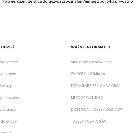
Potwierdzam, że chcę dołączyć i zapoznałam/em się z polityką prywatno
ODZIEŻ
WAŻNE INFORMACJE
 na wesele
Śledzenie zamówienia
 wizytowe
ZWROTY I WYMIANA
wiskozy
FORMULARZ REKLAMACYJNY
 wiskozowe
METODY PŁATNOŚCI
 do pracy
DOSTAWA I KOSZTY DOSTAWY
 do pracy
TABELA ROZMIARÓW