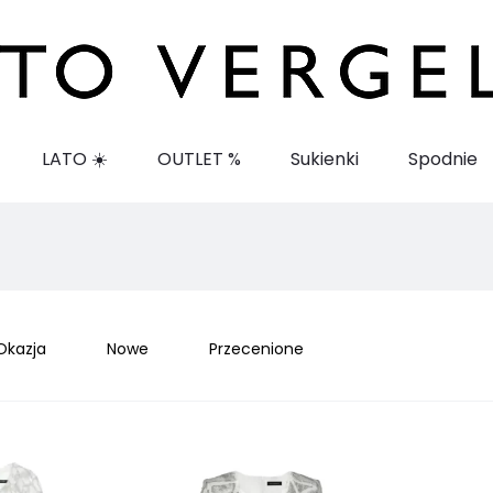
LATO ☀️
OUTLET %
Sukienki
Spodnie
Okazja
Nowe
Przecenione