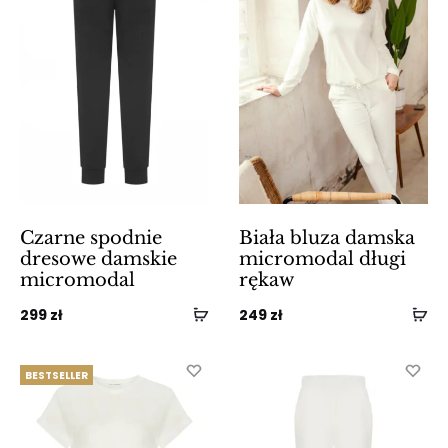
Czarne spodnie
Biała bluza damska
dresowe damskie
micromodal długi
micromodal
rękaw
299
zł
249
zł
BESTSELLER