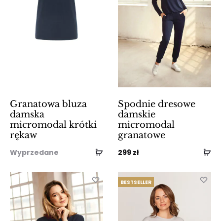
Granatowa bluza
Spodnie dresowe
damska
damskie
micromodal krótki
micromodal
rękaw
granatowe
Wyprzedane
299
zł
BESTSELLER