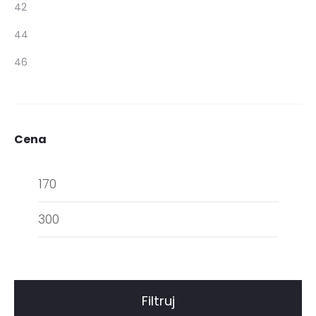
42
44
46
Cena
Cena
Cena
min.
maks.
Filtruj