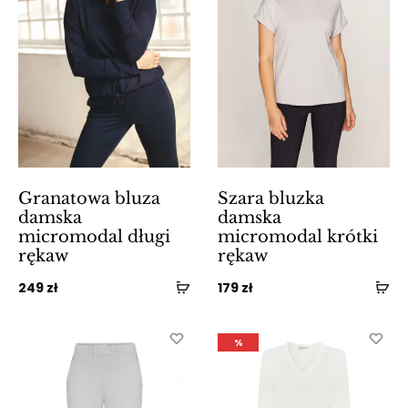
Granatowa bluza
Szara bluzka
damska
damska
micromodal długi
micromodal krótki
rękaw
rękaw
249
zł
179
zł
%