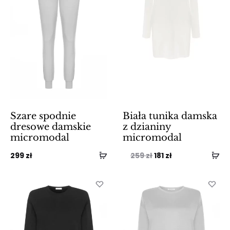
Szare spodnie
Biała tunika damska
dresowe damskie
z dzianiny
micromodal
micromodal
Pierwotna
Aktualna
299
zł
259
zł
181
zł
cena
cena
wynosiła:
wynosi:
259 zł.
181 zł.