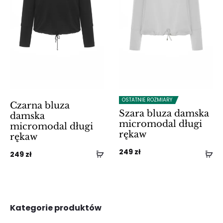
OSTATNIE ROZMIARY
Czarna bluza
Szara bluza damska
damska
micromodal długi
micromodal długi
rękaw
rękaw
249
zł
249
zł
Kategorie produktów