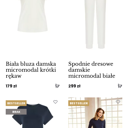
Biała bluza damska
Spodnie dresowe
micromodal krótki
damskie
rękaw
micromodal białe
179
zł
299
zł
BESTSELLER
BESTSELLER
BRAK