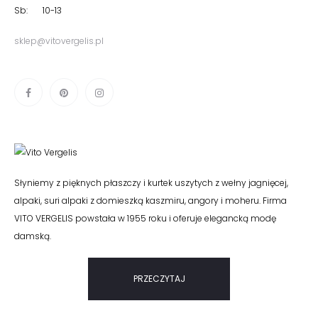
Sb: 10-13
sklep@vitovergelis.pl
Słyniemy z pięknych płaszczy i kurtek uszytych z wełny jagnięcej,
alpaki, suri alpaki z domieszką kaszmiru, angory i moheru. Firma
VITO VERGELIS powstała w 1955 roku i oferuje elegancką modę
damską.
PRZECZYTAJ