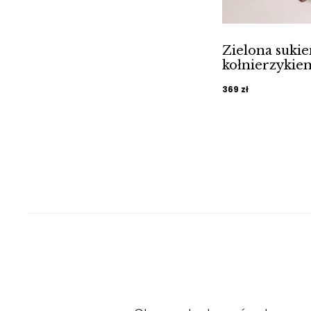
Zielona sukie
kołnierzykie
369
zł