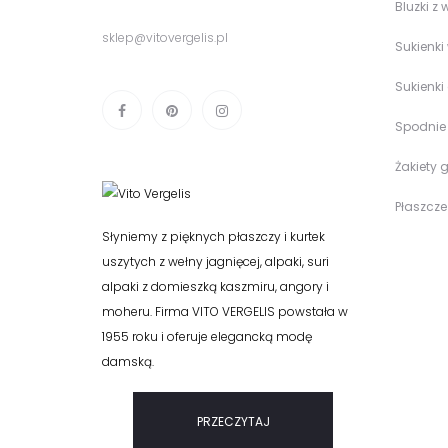
Bluzki z 
sklep@vitovergelis.pl
Sukienki
Sukienki
Spodnie
Żakiety 
Płaszcz
Słyniemy z pięknych płaszczy i kurtek
uszytych z wełny jagnięcej, alpaki, suri
alpaki z domieszką kaszmiru, angory i
moheru. Firma VITO VERGELIS powstała w
1955 roku i oferuje elegancką modę
damską.
PRZECZYTAJ