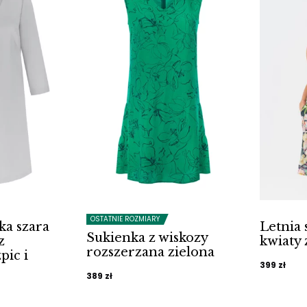
OSTATNIE ROZMIARY
ka szara
Letnia 
Sukienka z wiskozy
z
kwiaty 
rozszerzana zielona
pic i
399
zł
389
zł