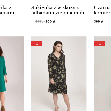
nka z
Sukienka z wiskozy z
Czarna
banami
falbanami zielona midi
kołnie
alna
Pierwotna
Aktualna
499
zł
200
zł
369
zł
cena
cena
i:
wynosiła:
wynosi:
.
499 zł.
200 zł.
%
%