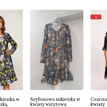
%
kienka w
Szyfonowa sukienka w
Czarna
anką
kwiaty wizytowa
kwiaty