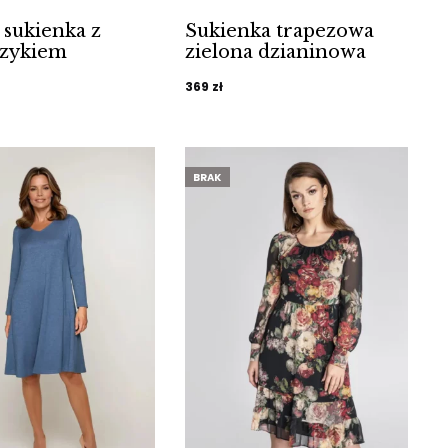
 sukienka z
Sukienka trapezowa
rzykiem
zielona dzianinowa
369
zł
BRAK