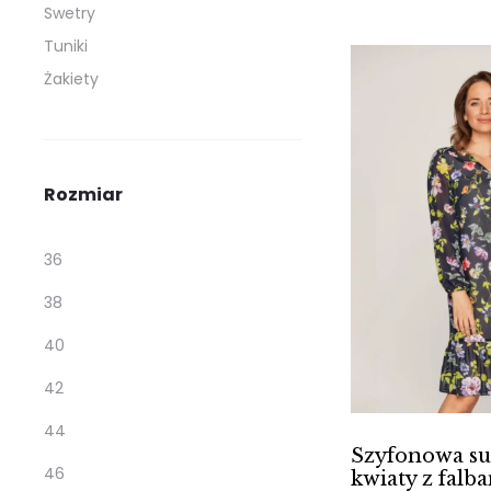
Swetry
Tuniki
Żakiety
Rozmiar
36
38
40
42
44
Szyfonowa su
46
kwiaty z falb