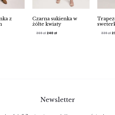
nka z
Czarna sukienka w
Trapez
m
żółte kwiaty
sweter
Pierwotna
Aktualna
P
369
zł
240
zł
339
zł
2
cena
cena
c
wynosiła:
wynosi:
w
369 zł.
240 zł.
33
Newsletter