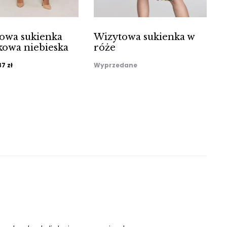
owa sukienka
Wizytowa sukienka w
kowa niebieska
róże
ierwotna
Aktualna
37
zł
Wyprzedane
ena
cena
ynosiła:
wynosi:
9 zł.
237 zł.