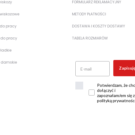
wiskozy
FORMULARZ REKLAMACYJNY
 wiskozowe
METODY PŁATNOŚCI
 do pracy
DOSTAWA I KOSZTY DOSTAWY
 do pracy
TABELA ROZMIARÓW
gładkie
e damskie
Zapisuję
Potwierdzam, że ch
dołączyć i
zapoznałam/em się z
polityką prywatności