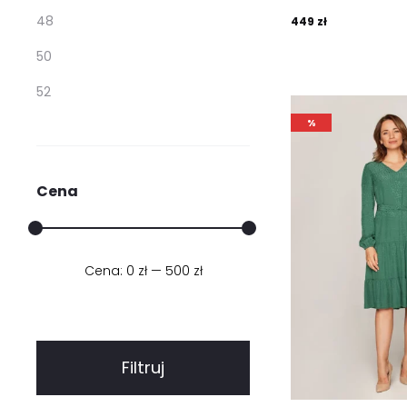
48
449
zł
50
52
%
Cena
Cena:
0 zł
Cena
Cena
—
500 zł
min.
maks.
Filtruj