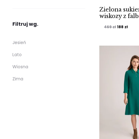
Zielona sukie
wiskozy z fal
Filtruj wg.
Pierwotna
Aktu
469
zł
188
zł
cena
cena
Jesień
wynosiła:
wynos
Lato
469 zł.
188 zł
Wiosna
Zima