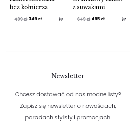
bez kołnierza
z suwakami
Pierwotna
Aktualna
Pierwotna
Aktualna
349
zł
495
zł
499
zł
649
zł
cena
cena
cena
cena
wynosiła:
wynosi:
wynosiła:
wynosi:
499 zł.
349 zł.
649 zł.
495 zł.
Newsletter
Chcesz dostawać od nas modne listy?
Zapisz się newsletter o nowościach,
poradach stylisty i promocjach.