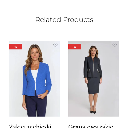
Related Products
%
%
Żakiet niebieski
Granatowy żakiet