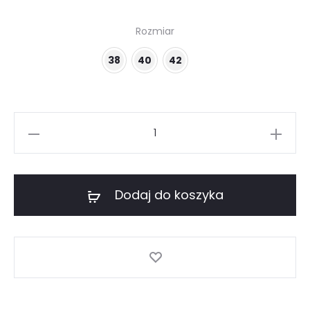
Rozmiar
38
40
42
ilość
Krótki
żakiet
pudrowy
Dodaj do koszyka
róż