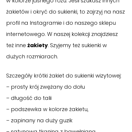
w kolorze jasnego różu. Jeśli szukasz innych
żakietów i okryć do sukienki, to zajrzyj na nasz
profil na Instagramie
i do naszego sklepu
internetowego. W naszej kolekcji znajdziesz
też inne
żakiety
. Szyjemy też sukienki w
dużych rozmiarach.
Szczegóły krótki żakiet do sukienki wizytowej:
– prosty krój zwężany do dołu
– długość do talii
– podszewka w kolorze żakietu,
– zapinany na duży guzik
– satynowa tkanina z bawełnianą